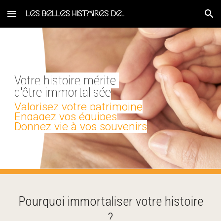
Skip to main content
Skip to navigation
Votre histoire mérite
d'être immortalisée
V
alorisez votre patrimoine
E
ngagez vos équipes
D
onnez vie à vos souvenirs
Pourquoi immortaliser votre histoire
?